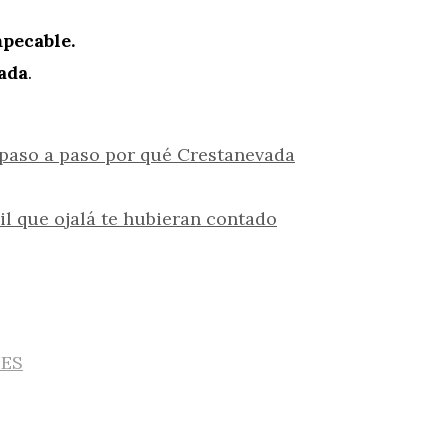
mpecable.
ada
.
paso a paso por qué Crestanevada
il que ojalá te hubieran contado
IES