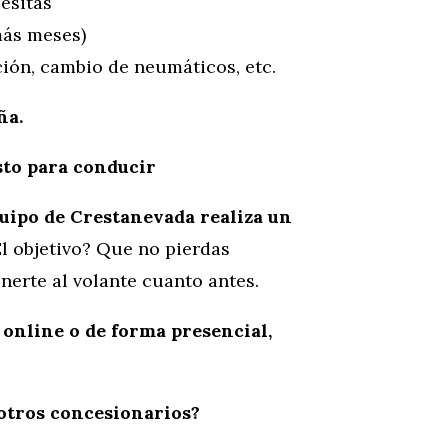
esitas
más meses)
ión, cambio de neumáticos, etc.
ña.
isto para conducir
quipo de Crestanevada realiza un
El objetivo? Que no pierdas
erte al volante cuanto antes.
 online o de forma presencial,
 otros concesionarios?