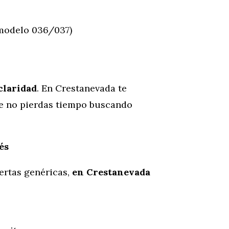
modelo 036/037)
claridad
. En Crestanevada te
e no pierdas tiempo buscando
és
ertas genéricas,
en Crestanevada