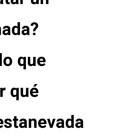
nada?
lo que
r qué
estanevada