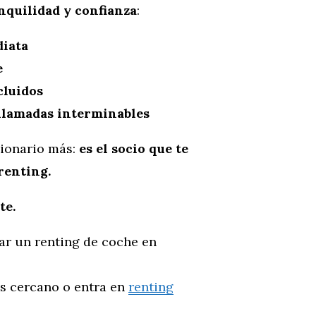
nquilidad y confianza
:
diata
e
cluidos
i llamadas interminables
sionario más:
es el socio que te
renting.
te.
ar un renting de coche en
ás cercano o entra en
renting