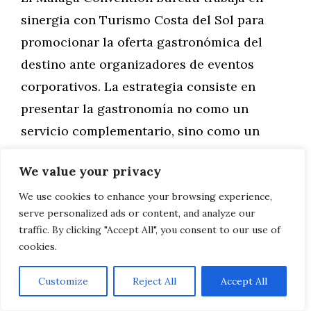
sinergia con Turismo Costa del Sol para
promocionar la oferta gastronómica del
destino ante organizadores de eventos
corporativos. La estrategia consiste en
presentar la gastronomía no como un
servicio complementario, sino como un
componente central de la experiencia que
We value your privacy
puede marcar la diferencia entre elegir la
Costa del Sol u otro destino competidor.
We use cookies to enhance your browsing experience,
serve personalized ads or content, and analyze our
traffic. By clicking "Accept All", you consent to our use of
Las experiencias gastronómicas exclusivas
cookies.
para agencias premium y profesionales del
turismo MICE han resultado especialmente
Customize
Reject All
Accept All
efectivas. Estas vivencias permiten a los