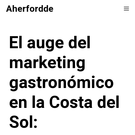
Saltar
Aherfordde
Me
al
contenido
El auge del
marketing
gastronómico
en la Costa del
Sol: