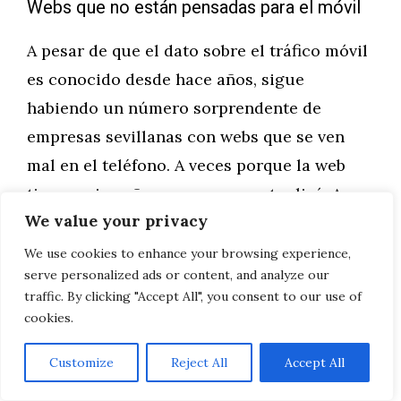
Webs que no están pensadas para el móvil
A pesar de que el dato sobre el tráfico móvil
es conocido desde hace años, sigue
habiendo un número sorprendente de
empresas sevillanas con webs que se ven
mal en el teléfono. A veces porque la web
tiene varios años y nunca se actualizó. A
We value your privacy
veces porque se contrató a alguien que no
tenía las competencias técnicas necesarias.
We use cookies to enhance your browsing experience,
serve personalized ads or content, and analyze our
Sea cual sea la razón, el coste de ese error
traffic. By clicking "Accept All", you consent to our use of
se paga cada día en forma de usuarios que
cookies.
se van sin convertir.
Customize
Reject All
Accept All
Textos copiados, genéricos o irrelevantes