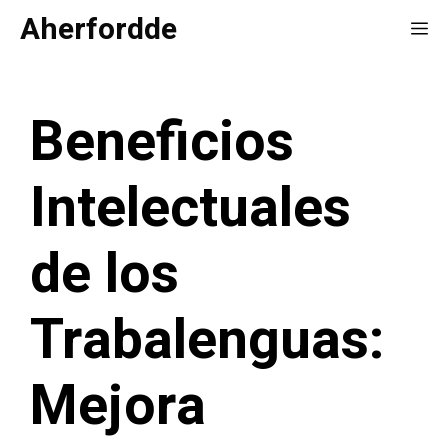
Saltar
Aherfordde
Me
al
contenido
Beneficios
Intelectuales
de los
Trabalenguas:
Mejora